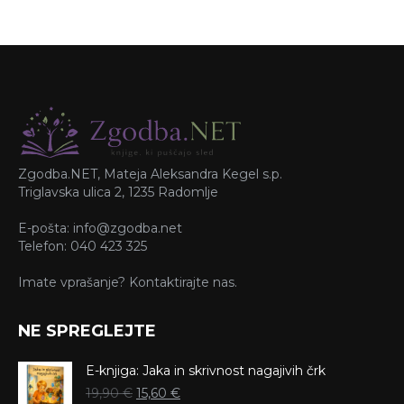
Zgodba.NET, Mateja Aleksandra Kegel s.p.
Triglavska ulica 2, 1235 Radomlje
E-pošta: info@zgodba.net
Telefon: 040 423 325
Imate vprašanje? Kontaktirajte nas.
NE SPREGLEJTE
E-knjiga: Jaka in skrivnost nagajivih črk
Izvirna
Trenutna
19,90
€
15,60
€