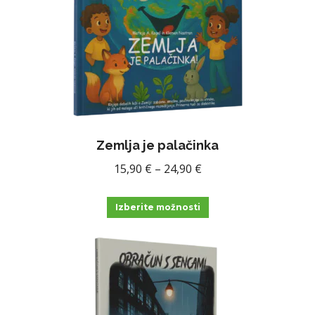
lahko
izberete
na
strani
izdelka
Zemlja je palačinka
Cenovni
15,90
€
–
24,90
€
razpon:
Ta
od
Izberite možnosti
izdelek
15,90 €
ima
do
več
24,90 €
različic.
Možnosti