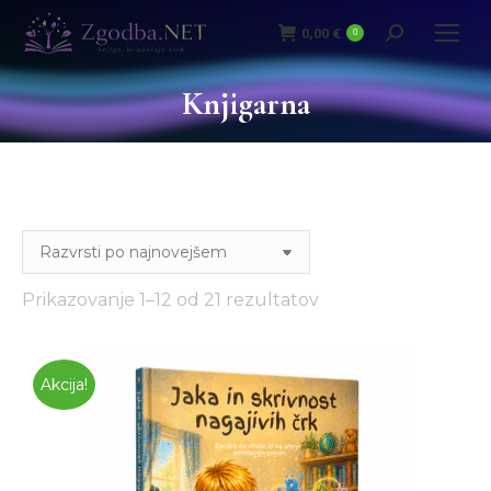
0,00
€
0
Iskanje:
Knjigarna
Razvrščeno
Prikazovanje 1–12 od 21 rezultatov
po
datumu
Akcija!