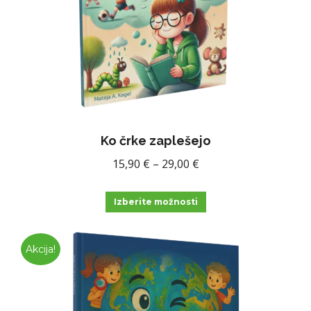
Ko črke zaplešejo
Cenovni
15,90
€
–
29,00
€
razpon:
Ta
od
Izberite možnosti
izdelek
15,90 €
ima
do
Akcija!
več
29,00 €
različic.
Možnosti