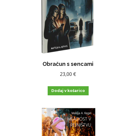
lahko
izberete
na
strani
izdelka
Obračun s sencami
23,00
€
Dodaj v košarico