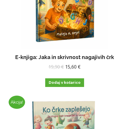
E-knjiga: Jaka in skrivnost nagajivih črk
Izvirna
Trenutna
19,90
€
15,60
€
cena
cena
je
je:
Dodaj v košarico
bila:
15,60 €.
19,90 €.
Akcija!