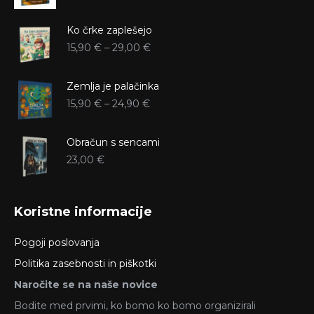
cena
cena
je
je:
Ko črke zaplešejo
bila:
15,60 €.
19,90 €.
Cenovni
15,90
€
–
29,00
€
razpon:
od
Zemlja je palačinka
15,90 €
Cenovni
do
15,90
€
–
24,90
€
razpon:
29,00 €
od
Obračun s sencami
15,90 €
do
23,00
€
24,90 €
Koristne informacije
Pogoji poslovanja
Politika zasebnosti in piškotki
Naročite se na naše novice
Bodite med prvimi, ko bomo ko bomo organizirali